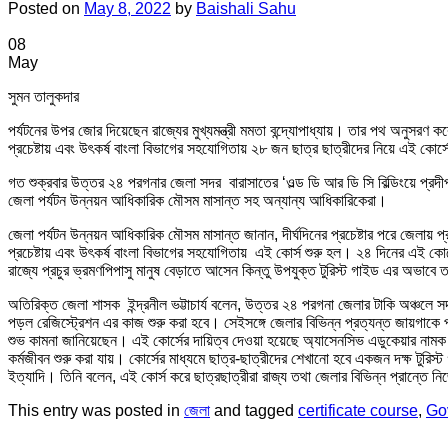
Posted on
May 8, 2022
by
Baishali Sahu
08
May
সুমন তালুকদার
পর্যটনের উপর জোর দিয়েছেন রাজ্যের মুখ্যমন্ত্রী মমতা বন্দ্যোপাধ্যায়। তার পথ অনুসরণ কর
প্রচেষ্টায় এবং উৎকর্ষ বাংলা বিভাগের সহযোগিতায় ২৮ জন ছাত্র ছাত্রীদের নিয়ে এই কোর
গত শুক্রবার উত্তর ২৪ পরগনার জেলা সদর বারাসাতের ‘ওল্ড ডি আর ডি সি বিল্ডিংয়ে প্রদী
জেলা পর্যটন উন্নয়ন আধিকারিক মৌসম মাসান্ত সহ অন্যান্য আধিকারিকেরা।
জেলা পর্যটন উন্নয়ন আধিকারিক মৌসম মাসান্ত জানান, দীর্ঘদিনের প্রচেষ্টার পরে জেলায় প
প্রচেষ্টায় এবং উৎকর্ষ বাংলা বিভাগের সহযোগিতায় এই কোর্স শুরু হল। ২৪ দিনের এই কোর
রাজ্যে প্রচুর ভ্রমণপিপাসু মানুষ বেড়াতে আসেন কিন্তু উপযুক্ত টুরিস্ট গাইড এর অভাবে
অতিরিক্ত জেলা শাসক ইন্দ্রনীল ভট্টাচার্য বলেন, উত্তর ২৪ পরগনা জেলার টাকি অঞ্চলে স
পড়ল রেজিস্ট্রেশন এর কাজ শুরু করা হবে। সেইসঙ্গে জেলার বিভিন্ন প্রত্যন্ত জায়গাকে 
শুভ কামনা জানিয়েছেন। এই কোর্সের দায়িত্ব দেওয়া হয়েছে অ্যাসেনসিভ এডুকেয়ার নামক 
কর্মজীবন শুরু করা যায়। কোর্সের মাধ্যমে ছাত্র-ছাত্রীদের শেখানো হবে একজন দক্ষ টুরিস্
ইত্যাদি। তিনি বলেন, এই কোর্স করে ছাত্রছাত্রীরা রাজ্য তথা জেলার বিভিন্ন প্রান্তে ন
This entry was posted in
জেলা
and tagged
certificate course
,
Go