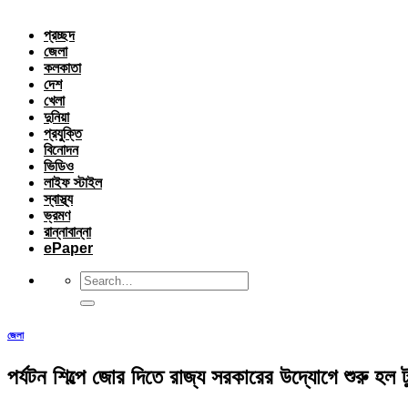
প্রচ্ছদ
জেলা
কলকাতা
দেশ
খেলা
দুনিয়া
প্রযুক্তি
বিনোদন
ভিডিও
লাইফ স্টাইল
স্বাস্থ্য
ভ্রমণ
রান্নাবান্না
ePaper
জেলা
পর্যটন শিল্পে জোর দিতে রাজ্য সরকারের উদ্যোগে শুরু হল ট