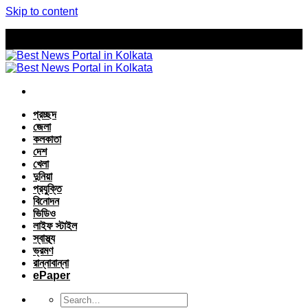
Skip to content
প্রচ্ছদ
জেলা
কলকাতা
দেশ
খেলা
দুনিয়া
প্রযুক্তি
বিনোদন
ভিডিও
লাইফ স্টাইল
স্বাস্থ্য
ভ্রমণ
রান্নাবান্না
ePaper