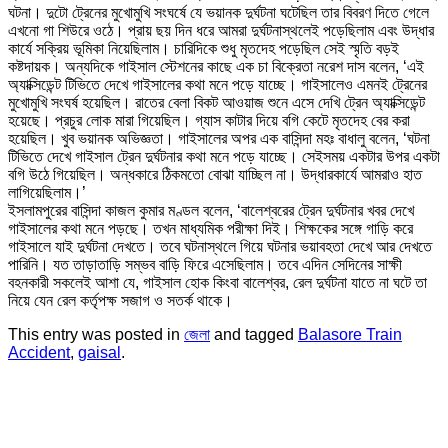
ঘটনা। দুটো ট্রেনের মুখোমুখি সংঘর্ষে যে ভয়ানক দুর্ঘটনা ঘটেছিল তার বিবরণ দিতে গেলে
এখনো গা শিউরে ওঠে। প্রায় ছয় দিন ধরে আমরা দুর্ঘটনাস্থলেই পড়েছিলাম এবং উদ্ধার
কার্যে সক্রিয় ভূমিকা নিয়েছিলাম। চারিদিকে শুধু মৃতদেহ পড়েছিল সেই স্মৃতি বড়ই
কষ্টদায়ক। অন্যদিকে গাইসাল স্টেশনের কাছে এক চা বিক্রেতা নরেশ দাস বলেন, ‘এই
অ্যাক্সিডেন্ট টিভিতে দেখে গাইসালের কথা মনে পড়ে যাচ্ছে। গাইসালেও এমনই ট্রেনের
মুখোমুখি সংঘর্ষ হয়েছিল। রাতের বেলা বিকট আওয়াজ শুনে এসে দেখি ট্রেন অ্যাক্সিডেন্ট
হয়েছে। প্রচুর লোক মারা গিয়েছিল। গ্যাস কাটার দিয়ে বগি কেটে মৃতদেহ বের করা
হয়েছিল। খুব ভয়ানক অভিজ্ঞতা। গাইসালের অপর এক বাসিন্দা মহঃ বাধালু বলেন, ‘ঘটনা
টিভিতে দেখে গাইসাল ট্রেন দুর্ঘটনার কথা মনে পড়ে যাচ্ছে। সেইসময় একটার উপর একটা
বগি উঠে গিয়েছিল। অন্ধকারে ঠিকমতো বোঝা যাচ্ছিল না। উদ্ধারকার্যে আমরাও হাত
লাগিয়েছিলাম।’
ইসলামপুরের বাসিন্দা কাজল কুমার মণ্ডল বলেন, ‘বালেশ্বরের ট্রেন দুর্ঘটনার খবর দেখে
গাইসালের কথা মনে পড়ছে। তখন মাধ্যমিক পরীক্ষা দিই। শিক্ষকের সঙ্গে গাড়ি করে
গাইসালে যাই দুর্ঘটনা দেখতে। তবে ঘটনাস্থলে গিয়ে ঘটনার ভয়াবহতা দেখে আর দেখতে
পারিনি। যত তাড়াতাড়ি সম্ভব বাড়ি ফিরে এসেছিলাম। তবে এদিন সেদিনের সাক্ষী
বহনকারী সকলেই আশা যে, গাইসাল হোক কিংবা বালেশ্বর, রেল দুর্ঘটনা যাতে না ঘটে তা
নিয়ে যেন রেল কর্তৃপক্ষ সজাগ ও সতর্ক থাকে।
This entry was posted in
জেলা
and tagged
Balasore Train
Accident
,
gaisal
.