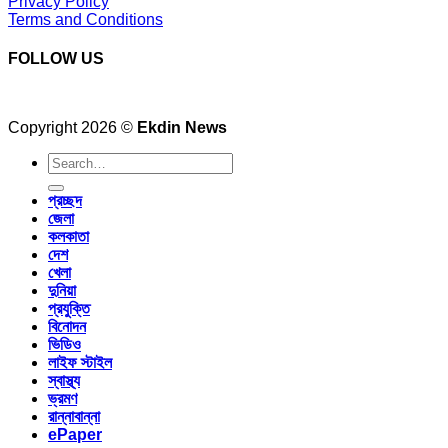
Privacy Policy
Terms and Conditions
FOLLOW US
Copyright 2026 ©
Ekdin News
প্রচ্ছদ
জেলা
কলকাতা
দেশ
খেলা
দুনিয়া
প্রযুক্তি
বিনোদন
ভিডিও
লাইফ স্টাইল
স্বাস্থ্য
ভ্রমণ
রান্নাবান্না
ePaper