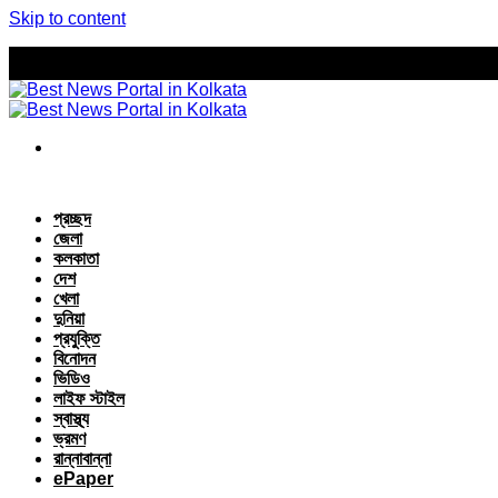
Skip to content
প্রচ্ছদ
জেলা
কলকাতা
দেশ
খেলা
দুনিয়া
প্রযুক্তি
বিনোদন
ভিডিও
লাইফ স্টাইল
স্বাস্থ্য
ভ্রমণ
রান্নাবান্না
ePaper