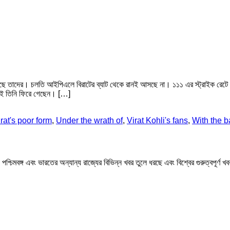
য় রেখেছে তাদের। চলতি আইপিএলে বিরাটের ব্যাট থেকে রানই আসছে না। ১১১ এর স্ট্রাইক রেট
রেই তিনি ফিরে গেছেন। […]
rat's poor form
,
Under the wrath of
,
Virat Kohli's fans
,
With the b
মবঙ্গ এবং ভারতের অন্যান্য রাজ্যের বিভিন্ন খবর তুলে ধরছে এবং বিশ্বের গুরুত্বপূর্ণ 