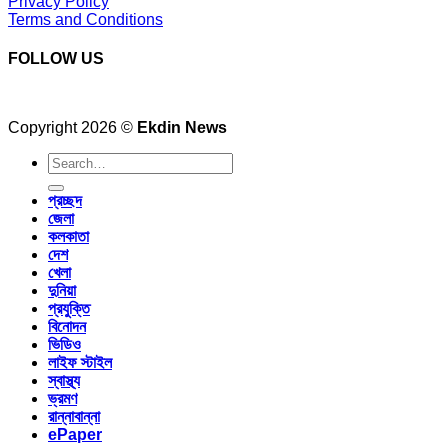
Privacy Policy
Terms and Conditions
FOLLOW US
Copyright 2026 ©
Ekdin News
প্রচ্ছদ
জেলা
কলকাতা
দেশ
খেলা
দুনিয়া
প্রযুক্তি
বিনোদন
ভিডিও
লাইফ স্টাইল
স্বাস্থ্য
ভ্রমণ
রান্নাবান্না
ePaper