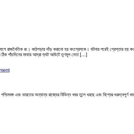
গে রাজনৈতিক রং। কাঠগড়ায় দাঁড় করানো হয় কংগ্রেসকে। ঘটনার পরেই গ্রেপ্তার হয় কংগ্র
ঠিক পাঁচদিনের মাথায় আদ্রা শ্যুট আউটে তৃণমূল নেতা […]
ment
মবঙ্গ এবং ভারতের অন্যান্য রাজ্যের বিভিন্ন খবর তুলে ধরছে এবং বিশ্বের গুরুত্বপূর্ণ 