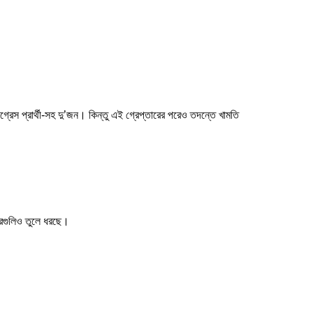
েস প্রার্থী-সহ দু’জন। কিন্তু এই গ্রেপ্তারের পরেও তদন্তে খামতি
খবরগুলিও তুলে ধরছে।