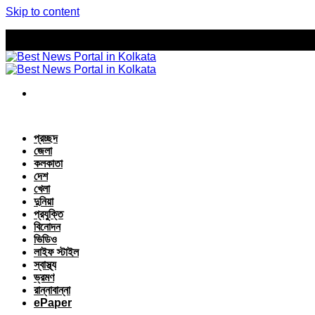
Skip to content
প্রচ্ছদ
জেলা
কলকাতা
দেশ
খেলা
দুনিয়া
প্রযুক্তি
বিনোদন
ভিডিও
লাইফ স্টাইল
স্বাস্থ্য
ভ্রমণ
রান্নাবান্না
ePaper