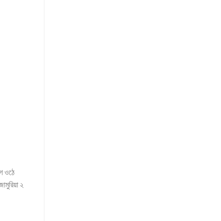
োগ ওঠে
ামুরিয়া ২