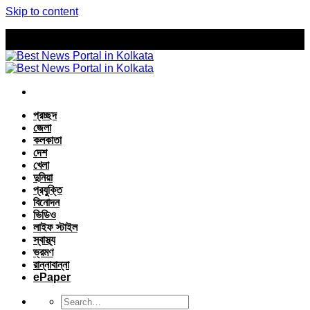
Skip to content
প্রচ্ছদ
জেলা
কলকাতা
দেশ
খেলা
দুনিয়া
প্রযুক্তি
বিনোদন
ভিডিও
লাইফ স্টাইল
স্বাস্থ্য
ভ্রমণ
রান্নাবান্না
ePaper