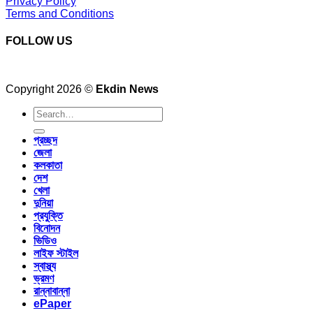
Privacy Policy
Terms and Conditions
FOLLOW US
Copyright 2026 ©
Ekdin News
প্রচ্ছদ
জেলা
কলকাতা
দেশ
খেলা
দুনিয়া
প্রযুক্তি
বিনোদন
ভিডিও
লাইফ স্টাইল
স্বাস্থ্য
ভ্রমণ
রান্নাবান্না
ePaper