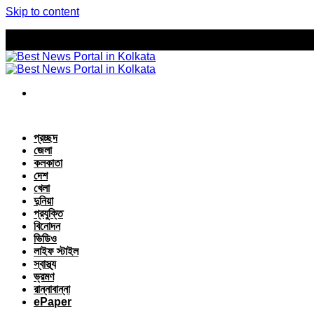
Skip to content
প্রচ্ছদ
জেলা
কলকাতা
দেশ
খেলা
দুনিয়া
প্রযুক্তি
বিনোদন
ভিডিও
লাইফ স্টাইল
স্বাস্থ্য
ভ্রমণ
রান্নাবান্না
ePaper