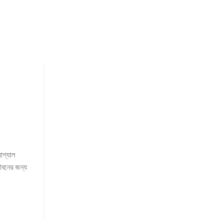
োশ্যাল
ীবনের জন্য