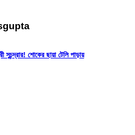
sgupta
্রী সুচন্দ্রার! শোকের ছায়া টেলি পাড়ায়