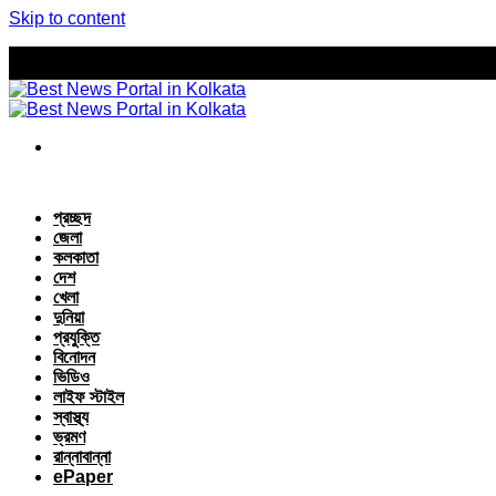
Skip to content
প্রচ্ছদ
জেলা
কলকাতা
দেশ
খেলা
দুনিয়া
প্রযুক্তি
বিনোদন
ভিডিও
লাইফ স্টাইল
স্বাস্থ্য
ভ্রমণ
রান্নাবান্না
ePaper