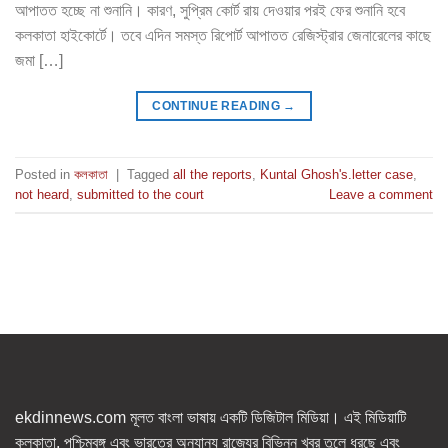
আপাতত হচ্ছে না শুনানি। কারণ, সুপ্রিম কোর্ট রায় দেওয়ার পরই ফের শুনানি হবে
কলকাতা হাইকোর্টে। তবে এদিন সমস্ত রিপোর্ট আপাতত রেজিস্ট্রার জেনারেলের কাছে
জমা […]
CONTINUE READING
→
Posted in
কলকাতা
|
Tagged
all the reports
,
Kuntal Ghosh's.letter case
,
not heard
,
submitted to the court
Leave a comment
ekdinnews.com মূলত বাংলা ভাষায় একটি ডিজিটাল মিডিয়া। এই মিডিয়াটি
কলকাতা, পশ্চিমবঙ্গ এবং ভারতের অন্যান্য রাজ্যের বিভিন্ন খবর তুলে ধরছে এবং