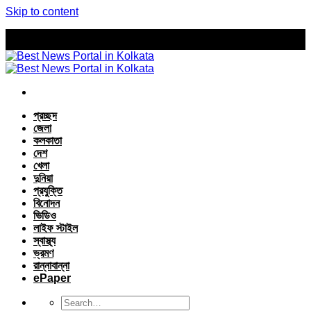
Skip to content
প্রচ্ছদ
জেলা
কলকাতা
দেশ
খেলা
দুনিয়া
প্রযুক্তি
বিনোদন
ভিডিও
লাইফ স্টাইল
স্বাস্থ্য
ভ্রমণ
রান্নাবান্না
ePaper