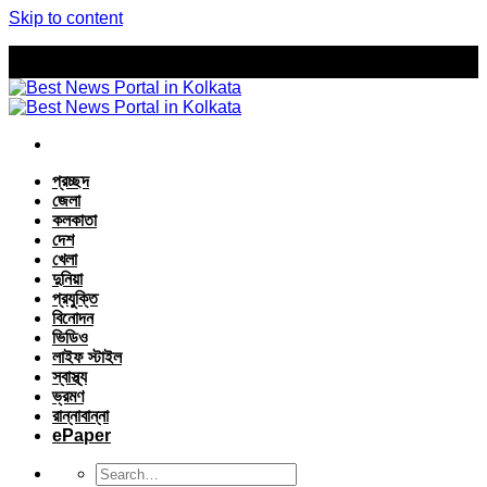
Skip to content
প্রচ্ছদ
জেলা
কলকাতা
দেশ
খেলা
দুনিয়া
প্রযুক্তি
বিনোদন
ভিডিও
লাইফ স্টাইল
স্বাস্থ্য
ভ্রমণ
রান্নাবান্না
ePaper