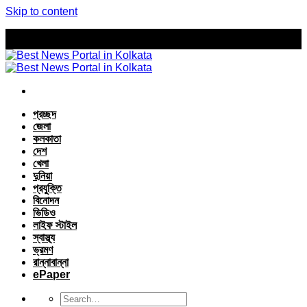
Skip to content
প্রচ্ছদ
জেলা
কলকাতা
দেশ
খেলা
দুনিয়া
প্রযুক্তি
বিনোদন
ভিডিও
লাইফ স্টাইল
স্বাস্থ্য
ভ্রমণ
রান্নাবান্না
ePaper