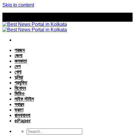
Skip to content
প্রচ্ছদ
জেলা
কলকাতা
দেশ
খেলা
দুনিয়া
প্রযুক্তি
বিনোদন
ভিডিও
লাইফ স্টাইল
স্বাস্থ্য
ভ্রমণ
রান্নাবান্না
ePaper