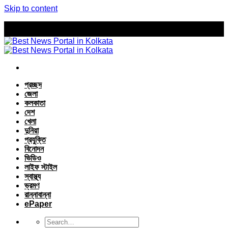
Skip to content
প্রচ্ছদ
জেলা
কলকাতা
দেশ
খেলা
দুনিয়া
প্রযুক্তি
বিনোদন
ভিডিও
লাইফ স্টাইল
স্বাস্থ্য
ভ্রমণ
রান্নাবান্না
ePaper