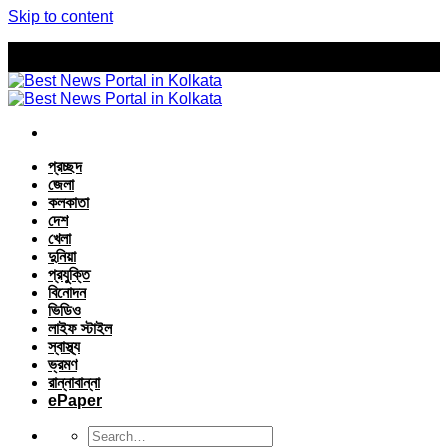
Skip to content
প্রচ্ছদ
জেলা
কলকাতা
দেশ
খেলা
দুনিয়া
প্রযুক্তি
বিনোদন
ভিডিও
লাইফ স্টাইল
স্বাস্থ্য
ভ্রমণ
রান্নাবান্না
ePaper