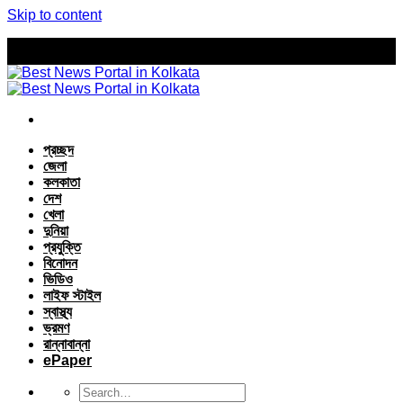
Skip to content
প্রচ্ছদ
জেলা
কলকাতা
দেশ
খেলা
দুনিয়া
প্রযুক্তি
বিনোদন
ভিডিও
লাইফ স্টাইল
স্বাস্থ্য
ভ্রমণ
রান্নাবান্না
ePaper