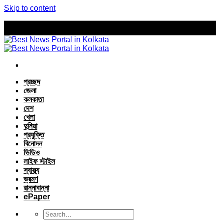
Skip to content
প্রচ্ছদ
জেলা
কলকাতা
দেশ
খেলা
দুনিয়া
প্রযুক্তি
বিনোদন
ভিডিও
লাইফ স্টাইল
স্বাস্থ্য
ভ্রমণ
রান্নাবান্না
ePaper