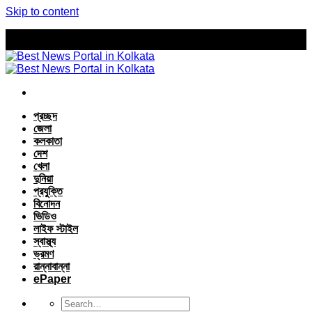
Skip to content
প্রচ্ছদ
জেলা
কলকাতা
দেশ
খেলা
দুনিয়া
প্রযুক্তি
বিনোদন
ভিডিও
লাইফ স্টাইল
স্বাস্থ্য
ভ্রমণ
রান্নাবান্না
ePaper