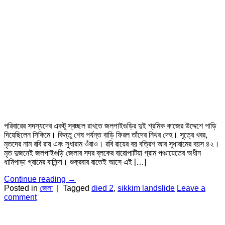
পরিবারের সদস্যদের একটু স্বচ্ছল রাখতে জলপাইগুড়ির দুই শ্রমিক কাজের উদ্দেশে পাড়ি
দিয়েছিলেন সিকিমে। কিন্তু শেষ পর্যন্ত বাড়ি ফিরল তাঁদের নিথর দেহ। সূত্রে খবর,
মৃতদের নাম রবি রায় এবং সুধারাম ওঁরাও। রবি রায়ের বয় বত্রিশ আর সুধারামের বয়স ৪২।
মৃত দুজনেই জলপাইগুড়ি জেলার সদর ব্লকের বারোপাটিয়া গ্রাম পঞ্চায়েতের অধীন
ধামিপাড়া গ্রামের বাসিন্দা। শুক্রবার রাতেই আসে এই […]
Continue reading
→
Posted in
জেলা
|
Tagged
died 2
,
sikkim landslide
Leave a
comment