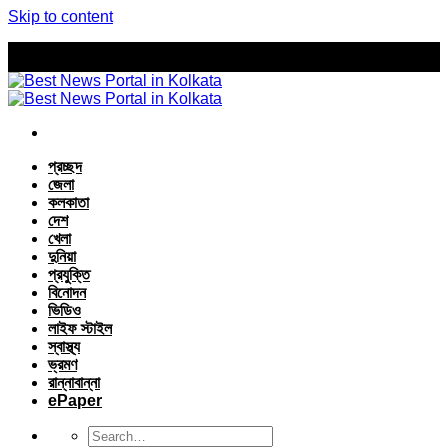
Skip to content
প্রচ্ছদ
জেলা
কলকাতা
দেশ
খেলা
দুনিয়া
প্রযুক্তি
বিনোদন
ভিডিও
লাইফ স্টাইল
স্বাস্থ্য
ভ্রমণ
রান্নাবান্না
ePaper