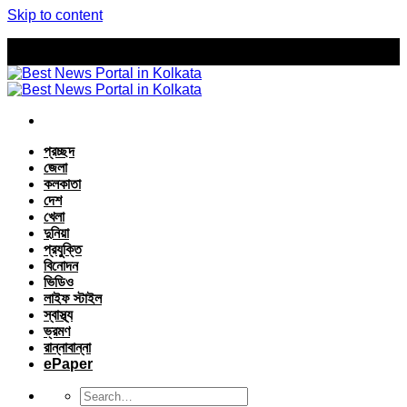
Skip to content
প্রচ্ছদ
জেলা
কলকাতা
দেশ
খেলা
দুনিয়া
প্রযুক্তি
বিনোদন
ভিডিও
লাইফ স্টাইল
স্বাস্থ্য
ভ্রমণ
রান্নাবান্না
ePaper