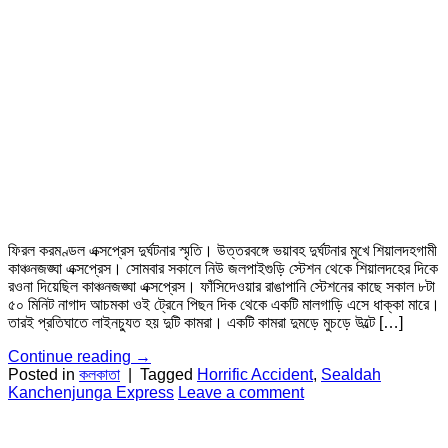
ফিরল করমণ্ডল এক্সপ্রেস দুর্ঘটনার স্মৃতি। উত্তরবঙ্গে ভয়াবহ দুর্ঘটনার মুখে শিয়ালদহগামী
কাঞ্চনজঙ্ঘা এক্সপ্রেস। সোমবার সকালে নিউ জলপাইগুড়ি স্টেশন থেকে শিয়ালদহের দিকে
রওনা দিয়েছিল কাঞ্চনজঙ্ঘা এক্সপ্রেস। ফাঁসিদেওয়ার রাঙাপানি স্টেশনের কাছে সকাল ৮টা
৫০ মিনিট নাগাদ আচমকা ওই ট্রেনে পিছন দিক থেকে একটি মালগাড়ি এসে ধাক্কা মারে।
তারই প্রতিঘাতে লাইনচ্যুত হয় দুটি কামরা। একটি কামরা দুমড়ে মুচড়ে উল্টে […]
Continue reading
→
Posted in
কলকাতা
|
Tagged
Horrific Accident
,
Sealdah
Kanchenjunga Express
Leave a comment