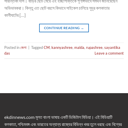
সায়ন্তিকা দাস। বাড়ির ছোট মেয়ে এই ইচ্ছাশক্তিকে পূর্ণাঙ্গভাবে সমর্থন জানিয়েছেন
অভিভাবকরা। কিন্তু এত ছোট বয়সে কিভাবে সাইকেল চালিয়ে সুদূর কলকাতার
কালীঘাটের […]
CONTINUE READING
→
Posted in
জেলা
|
Tagged
CM
,
kannyashree
,
malda
,
rupashree
,
sayantika
das
Leave a comment
ekdinnews.com মূলত বাংলা ভাষায় একটি ডিজিটাল মিডিয়া। এই মিডিয়াটি
কলকাতা, পশ্চিমবঙ্গ এবং ভারতের অন্যান্য রাজ্যের বিভিন্ন খবর তুলে ধরছে এবং বিশ্বের