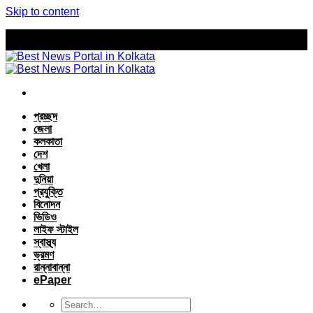
Skip to content
প্রচ্ছদ
জেলা
কলকাতা
দেশ
খেলা
দুনিয়া
প্রযুক্তি
বিনোদন
ভিডিও
লাইফ স্টাইল
স্বাস্থ্য
ভ্রমণ
রান্নাবান্না
ePaper