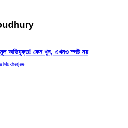
oudhury
ূল অভিযুক্ত! কেন খুন, এখনও স্পষ্ট নয়
a Mukherjee