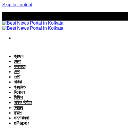
Skip to content
প্রচ্ছদ
জেলা
কলকাতা
দেশ
খেলা
দুনিয়া
প্রযুক্তি
বিনোদন
ভিডিও
লাইফ স্টাইল
স্বাস্থ্য
ভ্রমণ
রান্নাবান্না
ePaper