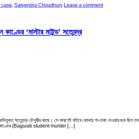
r case
,
Satyendra Choudhury
Leave a comment
াণ্ডের ‘মাস্টার মাইন্ড’ সত্যেন্দ্র
ূল অভিযুক্ত সত্যেন্দ্র চৌধুরীর কাছে। সে কারণেই বাইরে কোথায় গা-ঢাকা দেওয়ার ছক ছিল
খুন কাণ্ডের (Baguiati student murder […]