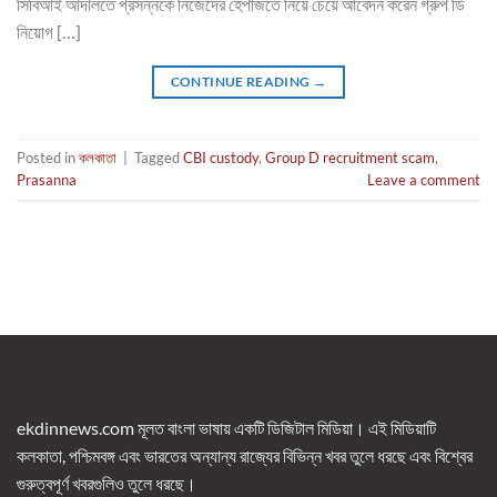
সিবিআই আদালতে প্রসন্নকে নিজেদের হেপাজতে নিয়ে চেয়ে আবেদন করেন গ্রুপ ডি
নিয়োগ […]
CONTINUE READING
→
Posted in
কলকাতা
|
Tagged
CBI custody
,
Group D recruitment scam
,
Prasanna
Leave a comment
ekdinnews.com মূলত বাংলা ভাষায় একটি ডিজিটাল মিডিয়া। এই মিডিয়াটি
কলকাতা, পশ্চিমবঙ্গ এবং ভারতের অন্যান্য রাজ্যের বিভিন্ন খবর তুলে ধরছে এবং বিশ্বের
গুরুত্বপূর্ণ খবরগুলিও তুলে ধরছে।