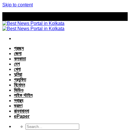
Skip to content
প্রচ্ছদ
জেলা
কলকাতা
দেশ
খেলা
দুনিয়া
প্রযুক্তি
বিনোদন
ভিডিও
লাইফ স্টাইল
স্বাস্থ্য
ভ্রমণ
রান্নাবান্না
ePaper