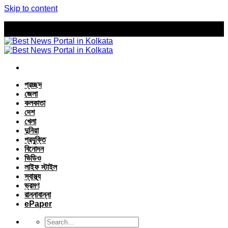
Skip to content
প্রচ্ছদ
জেলা
কলকাতা
দেশ
খেলা
দুনিয়া
প্রযুক্তি
বিনোদন
ভিডিও
লাইফ স্টাইল
স্বাস্থ্য
ভ্রমণ
রান্নাবান্না
ePaper