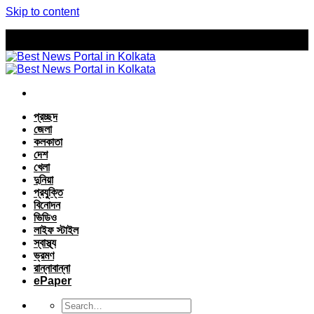
Skip to content
প্রচ্ছদ
জেলা
কলকাতা
দেশ
খেলা
দুনিয়া
প্রযুক্তি
বিনোদন
ভিডিও
লাইফ স্টাইল
স্বাস্থ্য
ভ্রমণ
রান্নাবান্না
ePaper