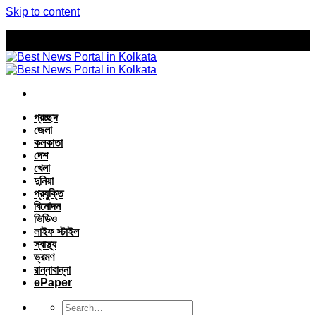
Skip to content
প্রচ্ছদ
জেলা
কলকাতা
দেশ
খেলা
দুনিয়া
প্রযুক্তি
বিনোদন
ভিডিও
লাইফ স্টাইল
স্বাস্থ্য
ভ্রমণ
রান্নাবান্না
ePaper