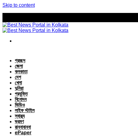
Skip to content
প্রচ্ছদ
জেলা
কলকাতা
দেশ
খেলা
দুনিয়া
প্রযুক্তি
বিনোদন
ভিডিও
লাইফ স্টাইল
স্বাস্থ্য
ভ্রমণ
রান্নাবান্না
ePaper