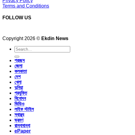
Privacy Policy
Terms and Conditions
FOLLOW US
Copyright 2026 ©
Ekdin News
প্রচ্ছদ
জেলা
কলকাতা
দেশ
খেলা
দুনিয়া
প্রযুক্তি
বিনোদন
ভিডিও
লাইফ স্টাইল
স্বাস্থ্য
ভ্রমণ
রান্নাবান্না
ePaper