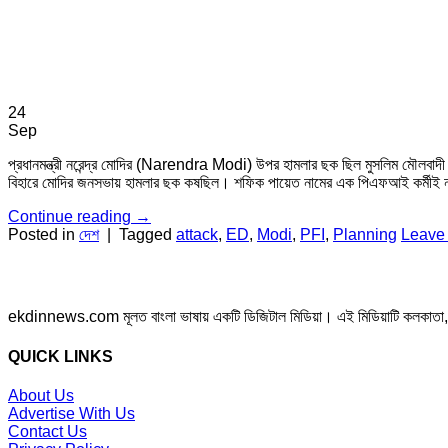
24
Sep
প্রধানমন্ত্রী নরেন্দ্র মোদির (Narendra Modi) উপর হামলার ছক ছিল মুসলিম মৌলবাদী 
বিহারে মোদির জনসভায় হামলার ছক কষছিল। শফিক পায়েত নামের এক পিএফআই কর্মীই ন
Continue reading
→
Posted in
দেশ
|
Tagged
attack
,
ED
,
Modi
,
PFI
,
Planning
Leave
ekdinnews.com মূলত বাংলা ভাষায় একটি ডিজিটাল মিডিয়া। এই মিডিয়াটি কলকাতা, পশ্চি
QUICK LINKS
About Us
Advertise With Us
Contact Us