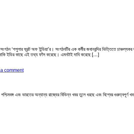
সংগঠন ‘পপুলার ফ্রন্ট অফ ইন্ডিয়া’র। সংগঠনটির এক কর্মীর জবানবন্দির ভিত্তিতে চাঞ্চল
াকি ইডির কাছে এই তথ্য ফাঁস করেছে। এমনটাই দাবি করেছে […]
 a comment
মবঙ্গ এবং ভারতের অন্যান্য রাজ্যের বিভিন্ন খবর তুলে ধরছে এবং বিশ্বের গুরুত্বপূর্ণ 