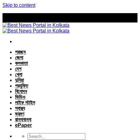
Skip to content
প্রচ্ছদ
জেলা
কলকাতা
দেশ
খেলা
দুনিয়া
প্রযুক্তি
বিনোদন
ভিডিও
লাইফ স্টাইল
স্বাস্থ্য
ভ্রমণ
রান্নাবান্না
ePaper