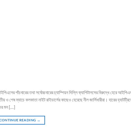
ইপিএলের পাঁচবারের তথা সর্বোচ্চবারের চ্যাম্পিয়ন দিল্লি ক্যাপিটালসের বিরুদ্ধে হেরে আইপ
ীয় ও শেষ ম্যাচে কলকাতা নাইট রাইডার্সের কাছেও হেরেছে নীল জার্সিধারীরা। হারের হ্যাটট্রি
দের মন […]
CONTINUE READING
→