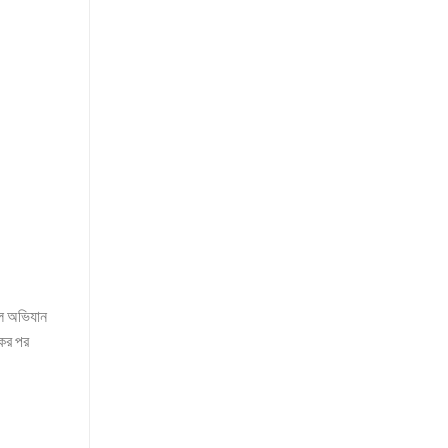
িএল অভিযান
কের পর