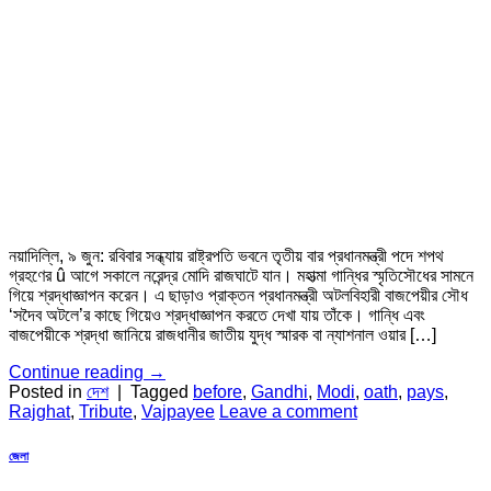
নয়াদিল্লি, ৯ জুন: রবিবার সন্ধ্যায় রাষ্ট্রপতি ভবনে তৃতীয় বার প্রধানমন্ত্রী পদে শপথ
গ্রহণের û আগে সকালে নরেন্দ্র মোদি রাজঘাটে যান। মহাত্মা গান্ধির স্মৃতিসৌধের সামনে
গিয়ে শ্রদ্ধাজ্ঞাপন করেন। এ ছাড়াও প্রাক্তন প্রধানমন্ত্রী অটলবিহারী বাজপেয়ীর সৌধ
‘সদৈব অটলে’র কাছে গিয়েও শ্রদ্ধাজ্ঞাপন করতে দেখা যায় তাঁকে। গান্ধি এবং
বাজপেয়ীকে শ্রদ্ধা জানিয়ে রাজধানীর জাতীয় যুদ্ধ স্মারক বা ন্যাশনাল ওয়ার […]
Continue reading
→
Posted in
দেশ
|
Tagged
before
,
Gandhi
,
Modi
,
oath
,
pays
,
Rajghat
,
Tribute
,
Vajpayee
Leave a comment
জেলা