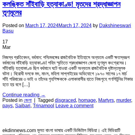
কলঙ্কিত সাঁইবাড়ি হত্যাকাণ্ড! মৃতদের শ্রদ্ধাজ্ঞাপন
তৃণমূলের
Posted on
March 17, 2024
March 17, 2024
by
Dakshineswari
Basu
17
Mar
নিজস্ব প্রতিবেদন, বর্ধমান: পশ্চিমবঙ্গের রাজনৈতিক ইতিহাসে অন্যতম একটি ক্ষতস্বরূপ
বর্ধমানের সাঁইবাড়ি হত্যাকাণ্ড! শহিদ স্মৃতিতে শ্রদ্ধাজ্ঞাপন জেলা তৃণমূল কংগ্রেসের।
সাঁইবাড়ি হত্যাকাণ্ড ছিল বর্ধমানে ঘটে যাওয়া একটি অন্যতম রাজনৈতিক দৃষ্টান্তমূলক
ঘটনা। বিরোধী দলকে মদ, মাংস, মহিলা সাপ্লাইয়ের অভিযোগে ১৯৭০ সালের ১৭ মার্চ
সাঁই পরিবারের ৩ ভাই ও তাঁদের গৃহশিক্ষককে এলাকাবাসীর হাতে নিজগৃহে গণপিটুনির শিকার
হতে হয় বলে […]
Continue reading
→
Posted in
জেলা
|
Tagged
disgraced
,
homage
,
Martyrs
,
murder
,
pays
,
Saibari
,
Trinamool
Leave a comment
ekdinnews.com মূলত বাংলা ভাষায় একটি ডিজিটাল মিডিয়া। এই মিডিয়াটি