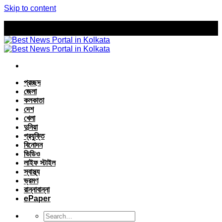
Skip to content
প্রচ্ছদ
জেলা
কলকাতা
দেশ
খেলা
দুনিয়া
প্রযুক্তি
বিনোদন
ভিডিও
লাইফ স্টাইল
স্বাস্থ্য
ভ্রমণ
রান্নাবান্না
ePaper