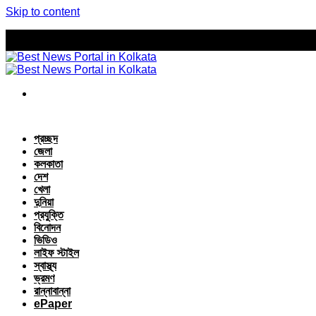
Skip to content
প্রচ্ছদ
জেলা
কলকাতা
দেশ
খেলা
দুনিয়া
প্রযুক্তি
বিনোদন
ভিডিও
লাইফ স্টাইল
স্বাস্থ্য
ভ্রমণ
রান্নাবান্না
ePaper