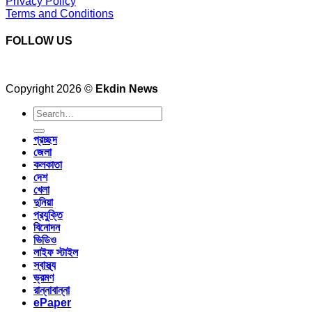
Privacy Policy
Terms and Conditions
FOLLOW US
Copyright 2026 ©
Ekdin News
প্রচ্ছদ
জেলা
কলকাতা
দেশ
খেলা
দুনিয়া
প্রযুক্তি
বিনোদন
ভিডিও
লাইফ স্টাইল
স্বাস্থ্য
ভ্রমণ
রান্নাবান্না
ePaper