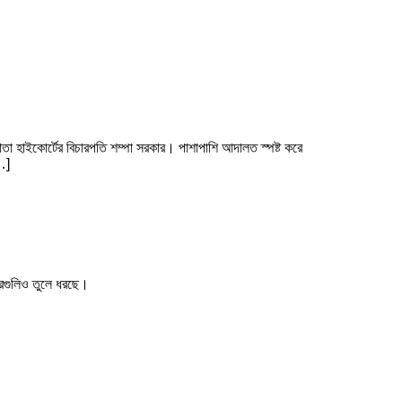
কাতা হাইকোর্টের বিচারপতি শম্পা সরকার। পাশাপাশি আদালত স্পষ্ট করে
…]
খবরগুলিও তুলে ধরছে।