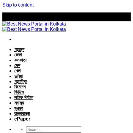
Skip to content
প্রচ্ছদ
জেলা
কলকাতা
দেশ
খেলা
দুনিয়া
প্রযুক্তি
বিনোদন
ভিডিও
লাইফ স্টাইল
স্বাস্থ্য
ভ্রমণ
রান্নাবান্না
ePaper