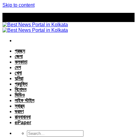
Skip to content
প্রচ্ছদ
জেলা
কলকাতা
দেশ
খেলা
দুনিয়া
প্রযুক্তি
বিনোদন
ভিডিও
লাইফ স্টাইল
স্বাস্থ্য
ভ্রমণ
রান্নাবান্না
ePaper