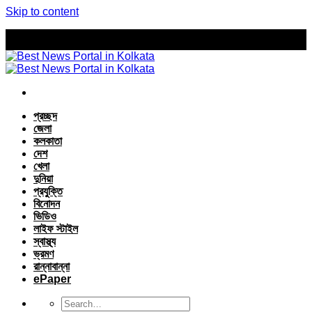
Skip to content
প্রচ্ছদ
জেলা
কলকাতা
দেশ
খেলা
দুনিয়া
প্রযুক্তি
বিনোদন
ভিডিও
লাইফ স্টাইল
স্বাস্থ্য
ভ্রমণ
রান্নাবান্না
ePaper