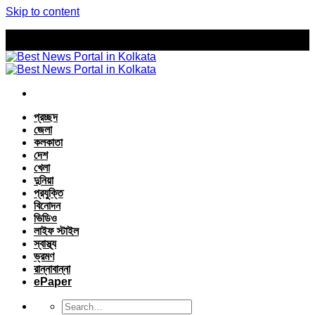
Skip to content
প্রচ্ছদ
জেলা
কলকাতা
দেশ
খেলা
দুনিয়া
প্রযুক্তি
বিনোদন
ভিডিও
লাইফ স্টাইল
স্বাস্থ্য
ভ্রমণ
রান্নাবান্না
ePaper