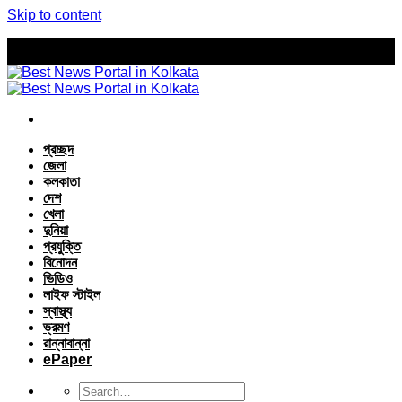
Skip to content
প্রচ্ছদ
জেলা
কলকাতা
দেশ
খেলা
দুনিয়া
প্রযুক্তি
বিনোদন
ভিডিও
লাইফ স্টাইল
স্বাস্থ্য
ভ্রমণ
রান্নাবান্না
ePaper