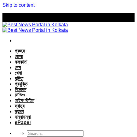
Skip to content
প্রচ্ছদ
জেলা
কলকাতা
দেশ
খেলা
দুনিয়া
প্রযুক্তি
বিনোদন
ভিডিও
লাইফ স্টাইল
স্বাস্থ্য
ভ্রমণ
রান্নাবান্না
ePaper