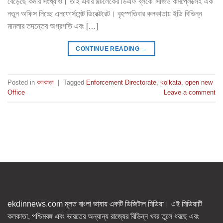
বেড়েছে কর্মীর সংখ্যাও। তাই এবার সল্টলেকের ডিএফ ব্লকে সিজিও কমপ্লেক্সেই এক
নতুন অফিস নিচ্ছে এনফোর্সমেন্ট ডিরেক্টরেট। বৃহস্পতিবার কলকাতায় ইডি বিভিন্ন
মামলার তদন্তের অগ্রগতি এবং […]
CONTINUE READING
→
Posted in
কলকাতা
|
Tagged
Enforcement Directorate
,
kolkata
,
open new
Office
Leave a comment
ekdinnews.com মূলত বাংলা ভাষায় একটি ডিজিটাল মিডিয়া। এই মিডিয়াটি
কলকাতা, পশ্চিমবঙ্গ এবং ভারতের অন্যান্য রাজ্যের বিভিন্ন খবর তুলে ধরছে এবং