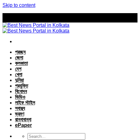
Skip to content
প্রচ্ছদ
জেলা
কলকাতা
দেশ
খেলা
দুনিয়া
প্রযুক্তি
বিনোদন
ভিডিও
লাইফ স্টাইল
স্বাস্থ্য
ভ্রমণ
রান্নাবান্না
ePaper