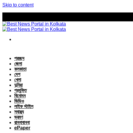
Skip to content
প্রচ্ছদ
জেলা
কলকাতা
দেশ
খেলা
দুনিয়া
প্রযুক্তি
বিনোদন
ভিডিও
লাইফ স্টাইল
স্বাস্থ্য
ভ্রমণ
রান্নাবান্না
ePaper