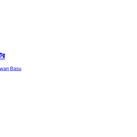
ের
wari Basu