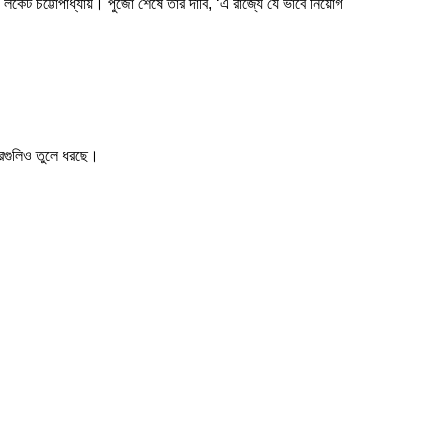
সদ লকেট চট্টোপাধ্যায়। পুজো শেষে তাঁর দাবি, ‘এ রাজ্যে যে ভাবে নিয়োগ
খবরগুলিও তুলে ধরছে।