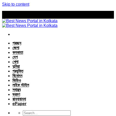
Skip to content
প্রচ্ছদ
জেলা
কলকাতা
দেশ
খেলা
দুনিয়া
প্রযুক্তি
বিনোদন
ভিডিও
লাইফ স্টাইল
স্বাস্থ্য
ভ্রমণ
রান্নাবান্না
ePaper