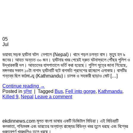
05
Jul
ভয়াবহ সড়ক দুর্ঘটনা ঘটল নেপালে (Nepal)। খাদে পড়ল চলন্ত বাস। মৃত্যু হল ৯
জনের। আহত অন্তত ৩০ জন। দুর্ঘটনার খবর পেয়েই দ্রুত ঘটনাস্থলে পৌঁছয় পুলিশ ও
উদ্ধারকারী দল। আহতদের হাসপাতালে ভর্তি করা হয়েছে। পুলিশ সূত্রে জানা গিয়েছে,
মঙ্গলবার সকাল ১০টা নাগাদ দুর্ঘটনাটি ঘটে বাগমতি প্রদেশের রামেচাপ এলাকায়। বাসটির
গন্তব্য ছিল কাঠমাণ্ডু (Kathmandu)। চালক ও সহকারী ছাড়াও মোট […]
Continue reading
→
Posted in
দুনিয়া
|
Tagged
Bus
,
Fell into gorge
,
Kathmandu
,
Killed 9
,
Nepal
Leave a comment
ekdinnews.com মূলত বাংলা ভাষায় একটি ডিজিটাল মিডিয়া। এই মিডিয়াটি
কলকাতা, পশ্চিমবঙ্গ এবং ভারতের অন্যান্য রাজ্যের বিভিন্ন খবর তুলে ধরছে এবং বিশ্বের
গুরুত্বপূর্ণ খবরগুলিও তুলে ধরছে।