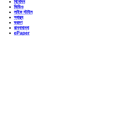
বিনোদন
ভিডিও
লাইফ স্টাইল
স্বাস্থ্য
ভ্রমণ
রান্নাবান্না
ePaper