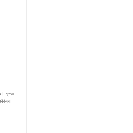
র। সূত্রে
চিকিৎসা