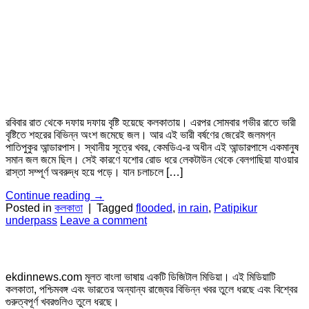
রবিবার রাত থেকে দফায় দফায় বৃষ্টি হয়েছে কলকাতায়। এরপর সোমবার গভীর রাতে ভারী
বৃষ্টিতে শহরের বিভিন্ন অংশ জমেছে জল। আর এই ভারী বর্ষণের জেরেই জলমগ্ন
পাতিপুকুর আন্ডারপাস। স্থানীয় সূত্রে খবর, কেমডিএ-র অধীন এই আন্ডারপাসে একমানুষ
সমান জল জমে ছিল। সেই কারণে যশোর রোড ধরে লেকটাউন থেকে বেলগাছিয়া যাওয়ার
রাস্তা সম্পূর্ণ অবরুদ্ধ হয়ে পড়ে। যান চলাচলে […]
Continue reading
→
Posted in
কলকাতা
|
Tagged
flooded
,
in rain
,
Patipikur
underpass
Leave a comment
ekdinnews.com মূলত বাংলা ভাষায় একটি ডিজিটাল মিডিয়া। এই মিডিয়াটি
কলকাতা, পশ্চিমবঙ্গ এবং ভারতের অন্যান্য রাজ্যের বিভিন্ন খবর তুলে ধরছে এবং বিশ্বের
গুরুত্বপূর্ণ খবরগুলিও তুলে ধরছে।