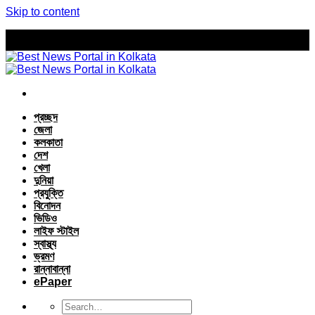
Skip to content
প্রচ্ছদ
জেলা
কলকাতা
দেশ
খেলা
দুনিয়া
প্রযুক্তি
বিনোদন
ভিডিও
লাইফ স্টাইল
স্বাস্থ্য
ভ্রমণ
রান্নাবান্না
ePaper