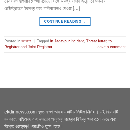
নেওয়ারও হুঁশিয়ারি দেওয়া রয়েছে।সঙ্গে অকথ্য ভাষায় জয়েন্ট রেজিস্ট্রার,
রেজিস্ট্রারকে উদ্দেশ্য করে গালিগালাজও দেওয়া […]
CONTINUE READING
→
Posted in
কলকাতা
|
Tagged
in Jadavpur incident
,
Threat letter
,
to
Registrar and Joint Registrar
Leave a comment
ekdinnews.com মূলত বাংলা ভাষায় একটি ডিজিটাল মিডিয়া। এই মিডিয়াটি
কলকাতা, পশ্চিমবঙ্গ এবং ভারতের অন্যান্য রাজ্যের বিভিন্ন খবর তুলে ধরছে এবং
বিশ্বের গুরুত্বপূর্ণ খবরগুলিও তুলে ধরছে।