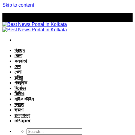
Skip to content
প্রচ্ছদ
জেলা
কলকাতা
দেশ
খেলা
দুনিয়া
প্রযুক্তি
বিনোদন
ভিডিও
লাইফ স্টাইল
স্বাস্থ্য
ভ্রমণ
রান্নাবান্না
ePaper