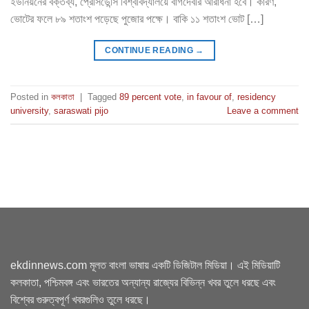
ইউনিয়নের বক্তব্য, প্রেসিডেন্সি বিশ্ববিদ্যালয়ে বাগদেবীর আরাধনা হবে। কারণ,
ভোটের ফলে ৮৯ শতাংশ পড়েছে পুজোর পক্ষে। বাকি ১১ শতাংশ ভোট […]
CONTINUE READING
→
Posted in
কলকাতা
|
Tagged
89 percent vote
,
in favour of
,
residency
university
,
saraswati pijo
Leave a comment
ekdinnews.com মূলত বাংলা ভাষায় একটি ডিজিটাল মিডিয়া। এই মিডিয়াটি
কলকাতা, পশ্চিমবঙ্গ এবং ভারতের অন্যান্য রাজ্যের বিভিন্ন খবর তুলে ধরছে এবং
বিশ্বের গুরুত্বপূর্ণ খবরগুলিও তুলে ধরছে।