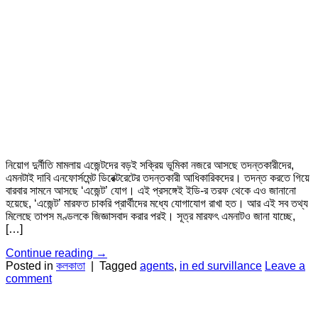
নিয়োগ দুর্নীতি মামলায় এজেন্টদের বড়ই সক্রিয় ভূমিকা নজরে আসছে তদন্তকারীদের,
এমনটাই দাবি এনফোর্সমেন্ট ডিরেক্টরেটের তদন্তকারী আধিকারিকদের। তদন্ত করতে গিয়ে
বারবার সামনে আসছে ‘এজেন্ট’ যোগ। এই প্রসঙ্গেই ইডি-র তরফ থেকে এও জানানো
হয়েছে, ‘এজেন্ট’ মারফত চাকরি প্রার্থীদের মধ্যে যোগাযোগ রাখা হত। আর এই সব তথ্য
মিলেছে তাপস মণ্ডলকে জিজ্ঞাসবাদ করার পরই। সূত্র মারফৎ এমনাটও জানা যাচ্ছে,
[…]
Continue reading
→
Posted in
কলকাতা
|
Tagged
agents
,
in ed survillance
Leave a
comment