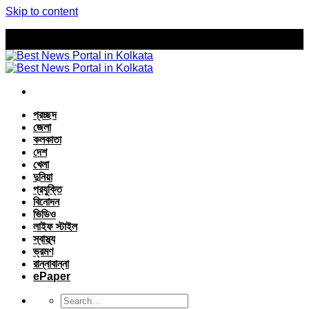
Skip to content
প্রচ্ছদ
জেলা
কলকাতা
দেশ
খেলা
দুনিয়া
প্রযুক্তি
বিনোদন
ভিডিও
লাইফ স্টাইল
স্বাস্থ্য
ভ্রমণ
রান্নাবান্না
ePaper